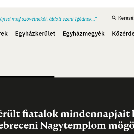
Keresé
újtsd meg szövétnekét, áldott szent Igédnek...”
rek
Egyházkerület
Egyházmegyék
Közérd
érült fiatalok mindennapjait 
ebreceni Nagytemplom mögöt