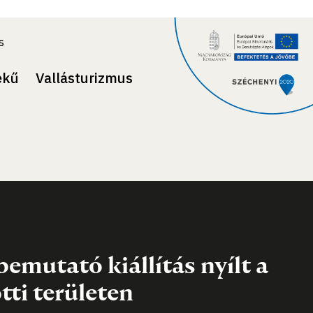
s
ekű
Vallásturizmus
bemutató kiállítás nyílt a
ti területen