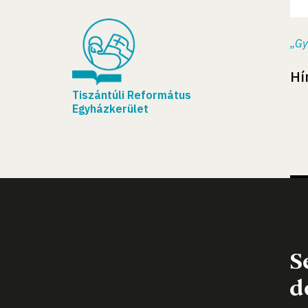
„Gy
Hí
Tiszántúli Református
Egyházkerület
S
d