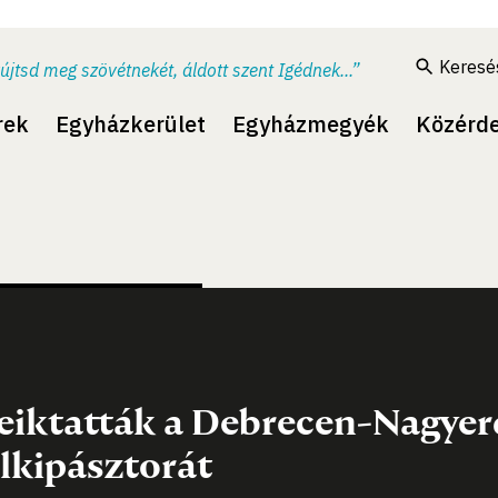
Keresé
újtsd meg szövétnekét, áldott szent Igédnek...”
rek
Egyházkerület
Egyházmegyék
Közérd
eiktatták a Debrecen-Nagyer
elkipásztorát