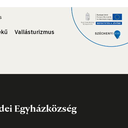
s
ekű
Vallásturizmus
dei Egyházközség