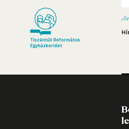
„Gy
Hí
Tiszántúli Református
Egyházkerület
B
l