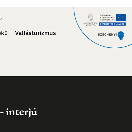
s
ekű
Vallásturizmus
 interjú