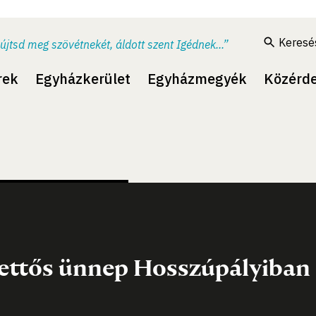
Keresé
újtsd meg szövétnekét, áldott szent Igédnek...”
rek
Egyházkerület
Egyházmegyék
Közérd
ettős ünnep Hosszúpályiban -