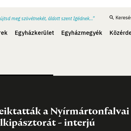
Keresé
újtsd meg szövétnekét, áldott szent Igédnek...”
rek
Egyházkerület
Egyházmegyék
Közérd
eiktatták a Nyírmártonfalva
elkipásztorát - interjú