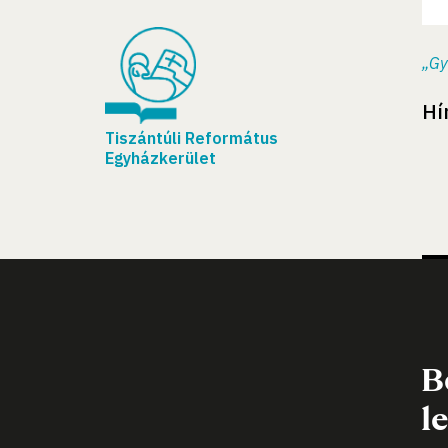
„Gy
Hí
Tiszántúli Református
Egyházkerület
B
l