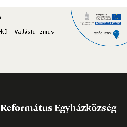
s
ekű
Vallásturizmus
i Református Egyházközség