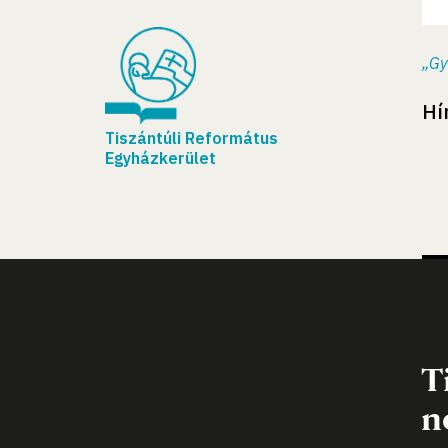
„Gy
Hí
Tiszántúli Református
Egyházkerület
T
n