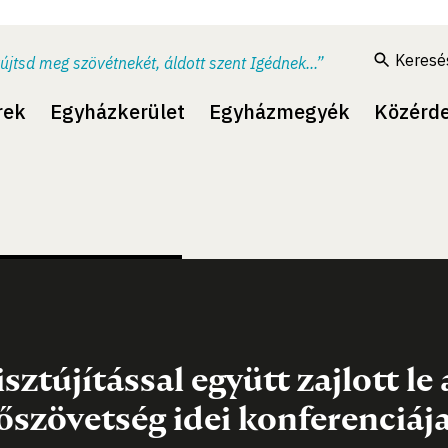
Keresé
újtsd meg szövétnekét, áldott szent Igédnek...”
rek
Egyházkerület
Egyházmegyék
Közérd
isztújítással együtt zajlott le
őszövetség idei konferenciája