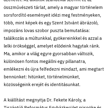
összművészeti tárlat, amely a magyar történelem
sorsfordító eseményeit idézi meg festményeken,
több, mint képek és egy Szent Istvánt ábrázoló,
impozáns lovas szobor puszta bemutatása:
találkozás a múltunkkal, gyökereinkkel és azzal a
lelki örökséggel, amelyet elődeink hagytak ránk.
Ma, amikor a világ egyre gyorsabban változik,
különösen fontos megállni egy pillanatra,
emlékezni és újra felfedezni mindazt, ami megtart
bennünket: hitünket, történelmünket,
közösségeink erejét és identitásunkat.
A kiállítást megnyitja Dr. Fekete Károly, a
Tiszántúli Református Egyházkerület püspöke és