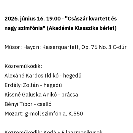
2026. június 16. 19.00 - "Császár kvartett és
nagy szimfónia"
(Akadémia Klasszika bérlet)
Műsor: Haydn: Kaiserquartett, Op. 76 No. 3 C-dúr
Közreműködik:
Alexáné Kardos Ildikó - hegedű
Erdélyi Zoltán - hegedű
Kissné Galuska Anikó - brácsa
Bényi Tibor - cselló
Mozart: g-moll szimfónia, K.550
Közreműködik: Kodály Filharmonikusok