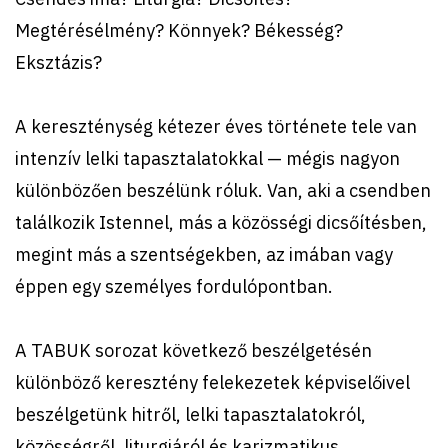
Megtérésélmény? Könnyek? Békesség?
Eksztázis?
A kereszténység kétezer éves története tele van
intenzív lelki tapasztalatokkal — mégis nagyon
különbözően beszélünk róluk. Van, aki a csendben
találkozik Istennel, más a közösségi dicsőítésben,
megint más a szentségekben, az imában vagy
éppen egy személyes fordulópontban.
A TABUK sorozat következő beszélgetésén
különböző keresztény felekezetek képviselőivel
beszélgetünk hitről, lelki tapasztalatokról,
közösségről, liturgiáról és karizmatikus