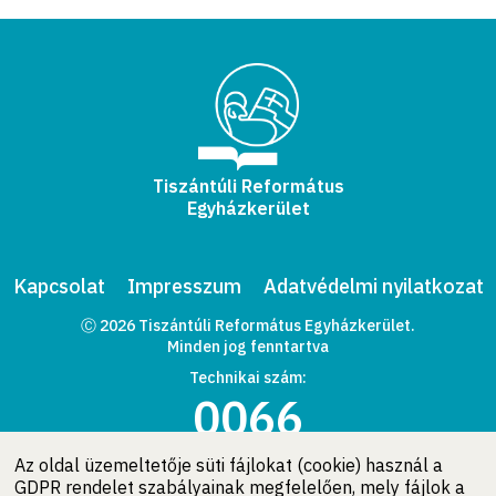
Tiszántúli Református
Egyházkerület
Kapcsolat
Impresszum
Adatvédelmi nyilatkozat
Ⓒ 2026 Tiszántúli Református Egyházkerület.
Minden jog fenntartva
Technikai szám:
0066
Az oldal üzemeltetője süti fájlokat (cookie) használ a
GDPR rendelet szabályainak megfelelően, mely fájlok a