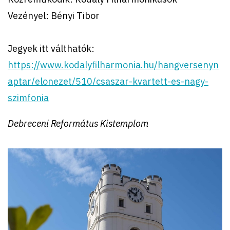
Vezényel: Bényi Tibor
Jegyek itt válthatók:
https://www.kodalyfilharmonia.hu/hangversenyn
aptar/elonezet/510/csaszar-kvartett-es-nagy-
szimfonia
Debreceni Református Kistemplom