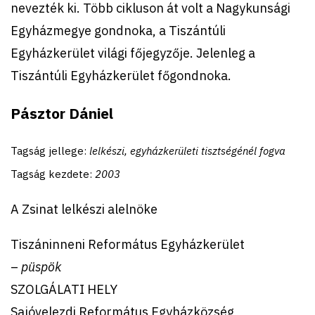
nevezték ki. Több cikluson át volt a Nagykunsági
Egyházmegye gondnoka, a Tiszántúli
Egyházkerület világi főjegyzője. Jelenleg a
Tiszántúli Egyházkerület főgondnoka.
Pásztor Dániel
Tagság jellege:
lelkészi, egyházkerületi tisztségénél fogva
Tagság kezdete:
2003
A Zsinat lelkészi alelnöke
Tiszáninneni Református Egyházkerület
–
püspök
SZOLGÁLATI HELY
Sajóvelezdi Református Egyházközség