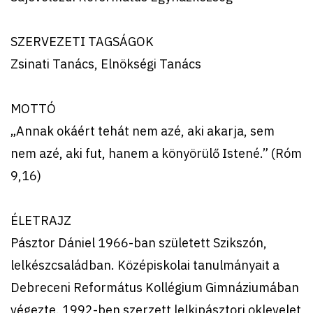
SZERVEZETI TAGSÁGOK
Zsinati Tanács, Elnökségi Tanács
MOTTÓ
„Annak okáért tehát nem azé, aki akarja, sem
nem azé, aki fut, hanem a könyörülő Istené.” (Róm
9,16)
ÉLETRAJZ
Pásztor Dániel 1966-ban született Szikszón,
lelkészcsaládban. Középiskolai tanulmányait a
Debreceni Református Kollégium Gimnáziumában
végezte. 1992-ben szerzett lelkipásztori oklevelet