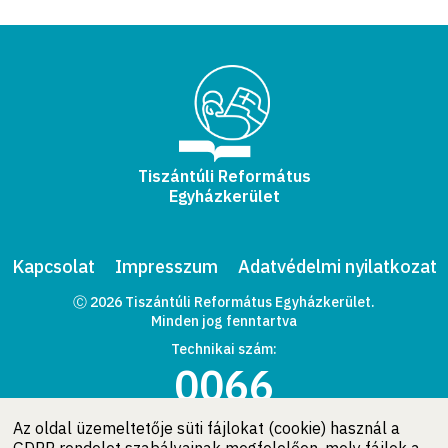
Tiszántúli Református
Egyházkerület
Kapcsolat
Impresszum
Adatvédelmi nyilatkozat
Ⓒ 2026 Tiszántúli Református Egyházkerület.
Minden jog fenntartva
Technikai szám:
0066
Az oldal üzemeltetője süti fájlokat (cookie) használ a