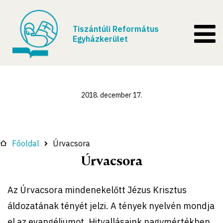
Tiszántúli Református
Egyházkerület
2018. december 17.
Főoldal
Úrvacsora
Úrvacsora
Az Úrvacsora mindenekelőtt Jézus Krisztus
áldozatának tényét jelzi. A tények nyelvén mondja
el az evangéliumot. Hitvallásaink nagymértékben