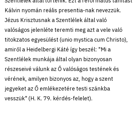
Szentlélek által történik. Ezt a református tanítást
Kálvin nyomán reális presentia-nak nevezzük.
Jézus Krisztusnak a Szentlélek által való
valóságos jelenléte teremti meg azt a vele való
titokzatos egyesülést (unio mystica cum Christo),
amiről a Heidelbergi Káté így beszél: "Mi a
Szentlélek munkája által olyan bizonyosan
részeseivé válunk az Ő valóságos testének és
vérének, amilyen bizonyos az, hogy a szent
jegyeket az Ő emlékezetére testi szánkba
vesszük" (H. K. 79. kérdés-felelet).