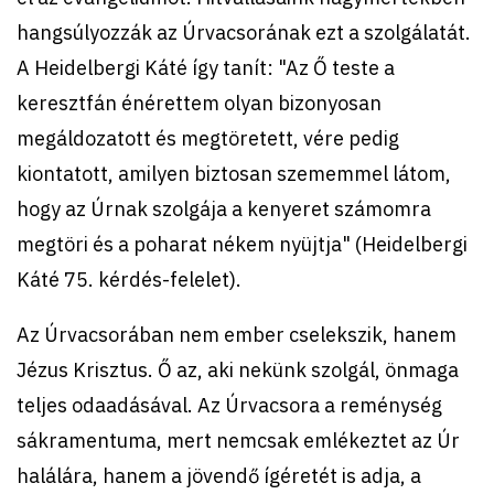
hangsúlyozzák az Úrvacsorának ezt a szolgálatát.
A Heidelbergi Káté így tanít: "Az Ő teste a
keresztfán énérettem olyan bizonyosan
megáldozatott és megtöretett, vére pedig
kiontatott, amilyen biztosan szememmel látom,
hogy az Úrnak szolgája a kenyeret számomra
megtöri és a poharat nékem nyüjtja" (Heidelbergi
Káté 75. kérdés-felelet).
Az Úrvacsorában nem ember cselekszik, hanem
Jézus Krisztus. Ő az, aki nekünk szolgál, önmaga
teljes odaadásával. Az Úrvacsora a reménység
sákramentuma, mert nemcsak emlékeztet az Úr
halálára, hanem a jövendő ígéretét is adja, a