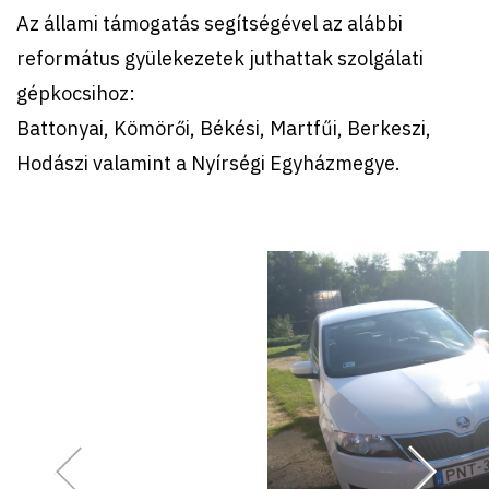
Az állami támogatás segítségével az alábbi
református gyülekezetek juthattak szolgálati
gépkocsihoz:
Battonyai,
K
ömörői, Bé
k
ési, Martfűi, Berkeszi,
Hodászi valamint a Nyírségi Egyházmegye.