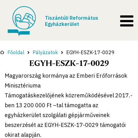
Tiszántúli Református
Egyházkerület
Főoldal
Pályázatok
EGYH-ESZK-17-0029
EGYH-ESZK-17-0029
Magyarország kormánya az Emberi Erőforrások
Minisztériuma
Támogatáskezelőjének
k
özremű
k
ödésével 2017.-
ben 13 200 000 Ft –tal támogatta az
egyházkerület szolgálati gépjárműveinek
beszerzését az EGYH-ESZK-17-0029 támogatói
okirat alapján.