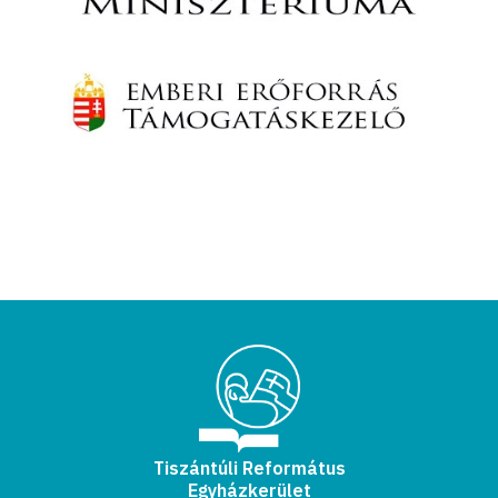
Tiszántúli Református
Egyházkerület