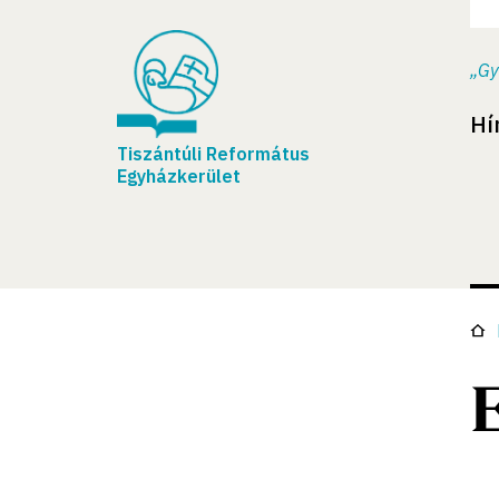
„Gy
Hí
Tiszántúli Református
Egyházkerület