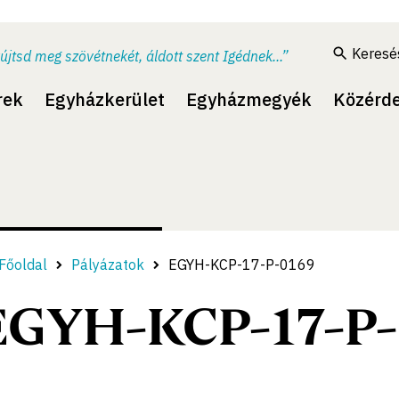
Keresé
újtsd meg szövétnekét, áldott szent Igédnek...”
rek
Egyházkerület
Egyházmegyék
Közérd
Főoldal
Pályázatok
EGYH-KCP-17-P-0169
EGYH-KCP-17-P-