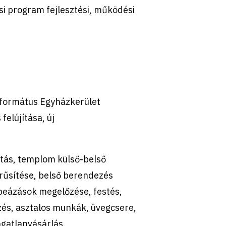
 program fejlesztési, mű
k
ödési
eformátus Egyházkerület
elújítása, új
újtás, templom
k
ülső-belső
rűsítése, belső berendezés
, beázások megelőzése, festés,
ezés, asztalos munká
k
, üvegcsere,
ingatlanvásárlás.