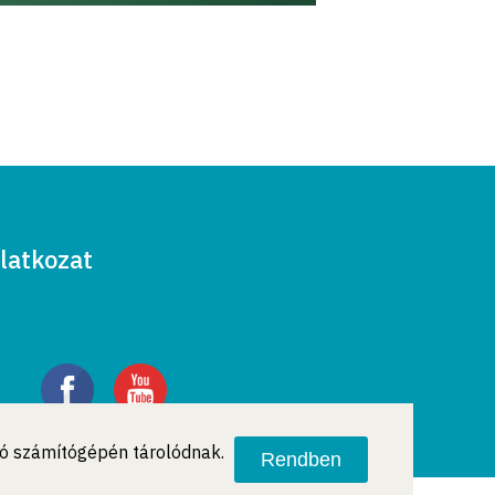
latkozat
ató számítógépén tárolódnak.
Rendben