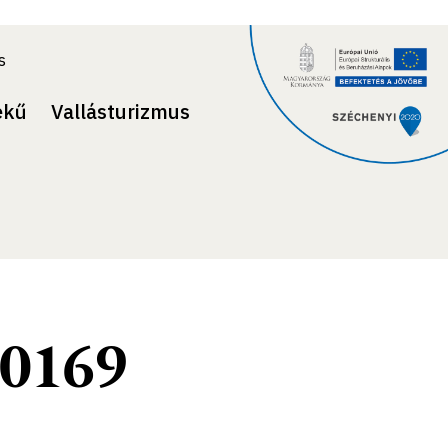
s
ekű
Vallásturizmus
0169