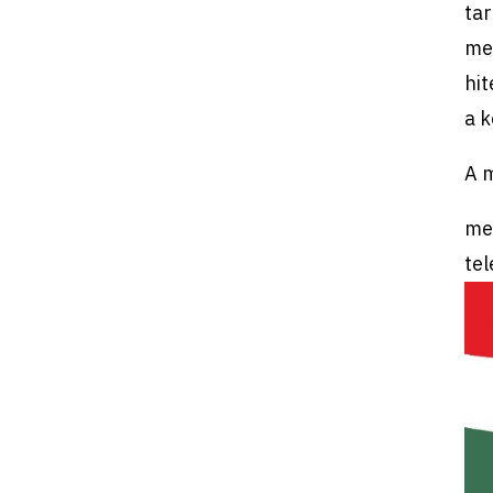
tar
me
hi
a
k
A 
me
te