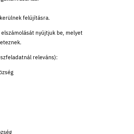
kerülnek felújításra.
elszámolását nyújtjuk be, melyet
leteznek.
szfeladatnál releváns):
özség
özség