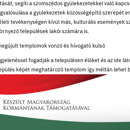
tását, segíti a szomszédos gyülekezetekkel való kapc
gvalósulása a gyülekezetek
k
özösségépítő szerepét er
téleti tevékenységen
k
ívül más, kulturális események sz
örnyező települések lakói számára is.
megújult templomok vonzó és hívogató
k
ülső
gjelenéssel fogadjá
k
a településen élőket és az ide lá
lepülés
k
épét meghatározó templom így méltán lehet b