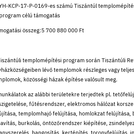
YH-KCP-17-P-0169-es számú Tiszántúl templomépítési
 program célú támogatás
mogatási összeg:5 700 880 000 Ft
Tiszántúli templomépítési program során Tiszántúli R
házközségeiben lévő templomok részleges vagy teljes f
mplomok,
k
özösségi házak építése valósult meg.
unkálatok az alábbi területekre terjedtek pl. tetőfel
zigetelése, fűtésrendszer, elektromos hálózat korsze
újítása, templomhajó felújítása, homlokzat felújítása
javítás, burkolás, öntözőrendszer kiépítése, zsindely
lanyszerelés, hangosítás, kertépítés, toronyfelújítás, 