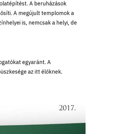
solatépítést. A beruházások
ősíti. A megújult templomok a
ínhelyei is, nemcsak a helyi, de
togatókat egyaránt. A
üszkesége az itt élőknek.