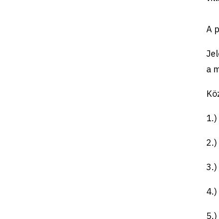
A p
Je
a 
K
ö
1.
2.
3.
4.
5.