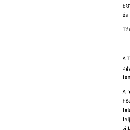
EG
és
Tá
A 
egy
te
A m
hős
fel
fal
vil