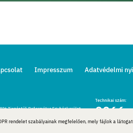
pcsolat
Impresszum
Adatvédelmi nyi
Technikai szám:
0066
026 Tiszántúli Református Egyházkerület.
den jog fenntartva
 GDPR rendelet szabályainak megfelelően, mely fájlok a látog