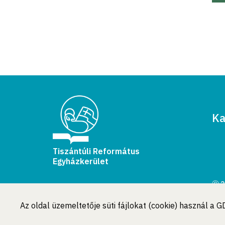
Ka
Tiszántúli Református
Egyházkerület
Ⓒ 2
Min
Az oldal üzemeltetője süti fájlokat (cookie) használ a