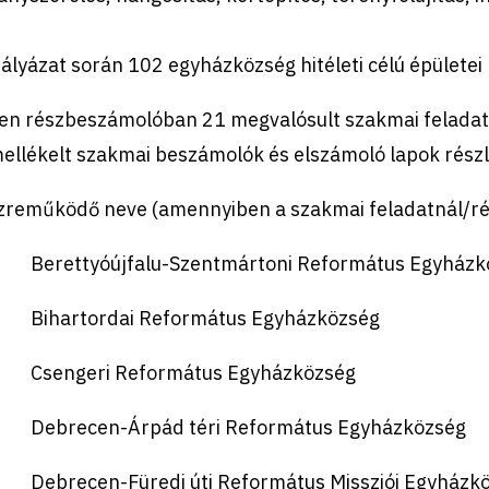
ályázat során 102 egyházközség hitéleti célú épületei 
len részbeszámolóban 21 megvalósult szakmai feladat 
mellékelt szakmai beszámoló
k
és elszámoló lapok rész
zremű
k
ödő neve (amennyiben a szakmai feladatnál/ré
) Berettyóújfalu-Szentmártoni Református Egyházk
) Bihartordai Református Egyházközség
) Csengeri Református Egyházközség
) Debrecen-Árpád téri Református Egyházközség
) Debrecen-Füredi úti Református Missziói Egyházk