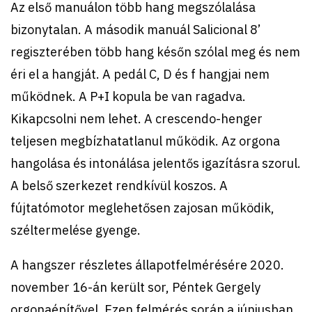
Az első manuálon több hang megszólalása
bizonytalan. A második manuál Salicional 8’
regiszterében több hang későn szólal meg és nem
éri el a hangját. A pedál C, D és f hangjai nem
működnek. A P+I kopula be van ragadva.
Kikapcsolni nem lehet. A crescendo-henger
teljesen megbízhatatlanul működik. Az orgona
hangolása és intonálása jelentős igazításra szorul.
A belső szerkezet rendkívül koszos. A
fújtatómotor meglehetősen zajosan működik,
széltermelése gyenge.
A hangszer részletes állapotfelmérésére 2020.
november 16-án került sor, Péntek Gergely
orgonaépítővel. Ezen felmérés során a júniusban