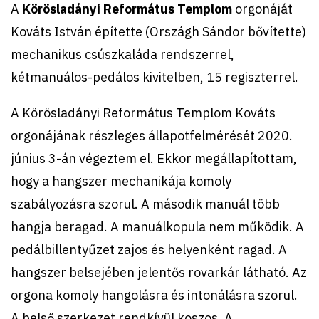
A
Körösladányi Református Templom
orgonáját
Kováts István építette (Országh Sándor bővítette)
mechanikus csúszkaláda rendszerrel,
kétmanuálos-pedálos kivitelben, 15 regiszterrel.
A Körösladányi Református Templom Kováts
orgonájának részleges állapotfelmérését 2020.
június 3-án végeztem el. Ekkor megállapítottam,
hogy a hangszer mechanikája komoly
szabályozásra szorul. A második manuál több
hangja beragad. A manuálkopula nem működik. A
pedálbillentyűzet zajos és helyenként ragad. A
hangszer belsejében jelentős rovarkár látható. Az
orgona komoly hangolásra és intonálásra szorul.
A belső szerkezet rendkívül koszos. A