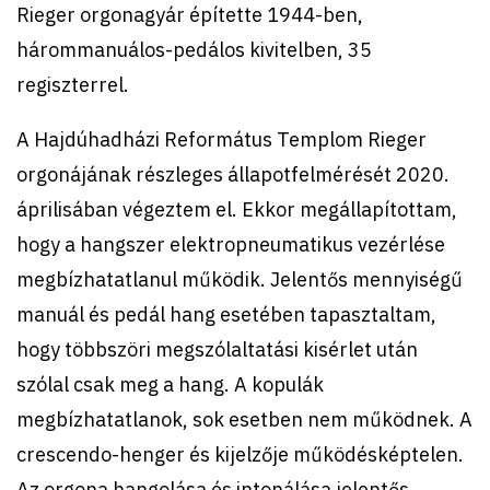
Rieger orgonagyár építette 1944-ben,
hárommanuálos-pedálos kivitelben, 35
regiszterrel.
A Hajdúhadházi Református Templom Rieger
orgonájának részleges állapotfelmérését 2020.
áprilisában végeztem el. Ekkor megállapítottam,
hogy a hangszer elektropneumatikus vezérlése
megbízhatatlanul működik. Jelentős mennyiségű
manuál és pedál hang esetében tapasztaltam,
hogy többszöri megszólaltatási kisérlet után
szólal csak meg a hang. A kopulák
megbízhatatlanok, sok esetben nem működnek. A
crescendo-henger és kijelzője működésképtelen.
Az orgona hangolása és intonálása jelentős