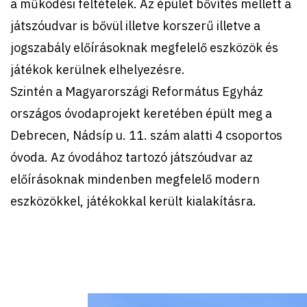
a mű
k
ödési feltételek. Az épület bővítés mellett a
játszóudvar is bővül illetve korszerű illetve a
jogszabály előírásoknak megfelelő eszközö
k
és
játékok kerülnek elhelyezésre.
Szintén a Magyarországi Református Egyház
országos óvodaprojekt keretében épült meg a
Debrecen, Nádsíp u. 11. szám alatti 4 csoportos
óvoda. Az óvodához tartozó játszóudvar az
előírásoknak mindenben megfelelő modern
eszközökkel, játékokkal került kialakításra.