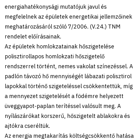
energiahatékonysági mutatójuk javul és
megfelelnek az épületek energetikai jellemzőinek
meghatározásáról szóló 7/2006. (V.24.) TNM
rendelet előírásainak.
Az épületek homlokzatainak hőszigetelése
polisztirollapos homlokzati hőszigetelő
rendszerrel történt, nemes vakolat színezéssel. A
padlón távozó hő mennyiségét lábazati polisztirol
lapokkal történő szigeteléssel csökkentettük, míg
a mennyezet szigetelését a födémre helyezett
üveggyapot-paplan terítéssel valósult meg. A
nyílászárókat korszerű, hőszigetelt ablakokra és
ajtókra cseréltük.
Az energia megtakarítás költségcsökkentő hatása