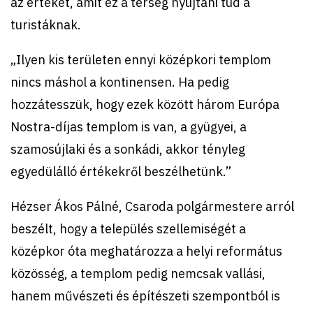
az értéket, amit ez a térség nyújtani tud a
turistáknak.
„Ilyen kis területen ennyi középkori templom
nincs máshol a kontinensen. Ha pedig
hozzátesszük, hogy ezek között három Európa
Nostra-díjas templom is van, a gyügyei, a
szamosújlaki és a sonkádi, akkor tényleg
egyedülálló értékekről beszélhetünk.”
Hézser Ákos Pálné, Csaroda polgármestere arról
beszélt, hogy a település szellemiségét a
középkor óta meghatározza a helyi református
közösség, a templom pedig nemcsak vallási,
hanem művészeti és építészeti szempontból is