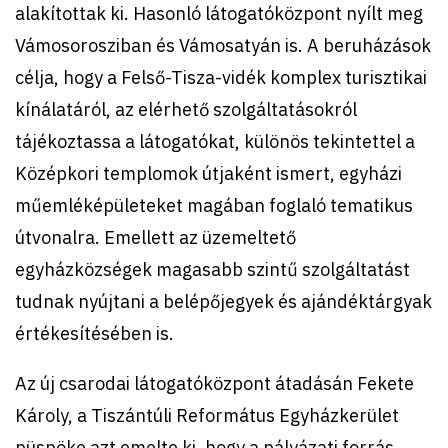
alakítottak ki. Hasonló látogatóközpont nyílt meg
Vámosorosziban és Vámosatyán is. A beruházások
célja, hogy a Felső-Tisza-vidék komplex turisztikai
kínálatáról, az elérhető szolgáltatásokról
tájékoztassa a látogatókat, különös tekintettel a
Középkori templomok útjaként ismert, egyházi
műemléképületeket magában foglaló tematikus
útvonalra. Emellett az üzemeltető
egyházközségek magasabb szintű szolgáltatást
tudnak nyújtani a belépőjegyek és ajándéktárgyak
értékesítésében is.
Az új csarodai látogatóközpont átadásán Fekete
Károly, a Tiszántúli Református Egyházkerület
püspöke azt emelte ki, hogy a pályázati forrás