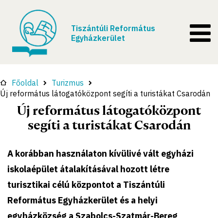
Tiszántúli Református
Egyházkerület
Főoldal
Turizmus
Új református látogatóközpont segíti a turistákat Csarodán
Új református látogatóközpont
segíti a turistákat Csarodán
A korábban használaton kívülivé vált egyházi
iskolaépület átalakításával hozott létre
turisztikai célú központot a Tiszántúli
Református Egyházkerület és a helyi
egyházközség a Szabolcs-Szatmár-Bereg