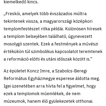
kiemelkedő kincs.
„Freskói, amelyek több évszázados múltra
tekintenek vissza, a magyarországi középkori
templomfestészet ritka példái. Különösen híresek
a templom belsejében található, úgynevezett
mosolygó szentek. Ezek a festmények a művészi
értékükön túl szimbolikus kapcsolatot teremtenek
a reformáció előtti és utáni időszak között is.”
Az épületet Koncz Imre, a Szabolcs-Beregi
Református Egyházmegye esperese áldotta meg.
Igei üzenetében arra hívta fel a figyelmet, hogy
ezek a templomok műemlékek, de nem
múzeumok, hanem élő gyülekezetek otthonai.