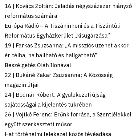
16 | Kovács Zoltán: Jeladás négyszázezer hiányzó
református számára
Európa Rádió – A Tiszáninneni és a Tiszántúli
Református Egyházkerület „kisugárzása”
19 | Farkas Zsuzsanna: „A missziós üzenet akkor
ér célba, ha hallható és hallgatható”
Beszélgetés Oláh Ilonával
22 | Bukáné Zakar Zsuzsanna: A Közösség
magazin útjai
24 | Bodnár Róbert: A gyülekezeti újság
sajátosságai a kijelentés tükrében
26 | Vojtkó Ferenc: Erőnk forrása, a Szentlélekkel
együtt szerkesztett műsor
Hat történelmi felekezet közös tévéadása