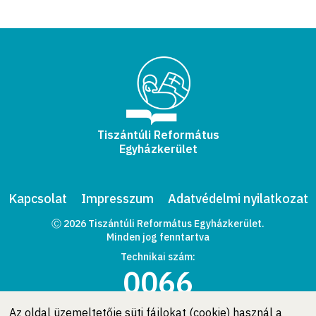
Tiszántúli Református
Egyházkerület
Kapcsolat
Impresszum
Adatvédelmi nyilatkozat
Ⓒ 2026 Tiszántúli Református Egyházkerület.
Minden jog fenntartva
Technikai szám:
0066
Az oldal üzemeltetője süti fájlokat (cookie) használ a