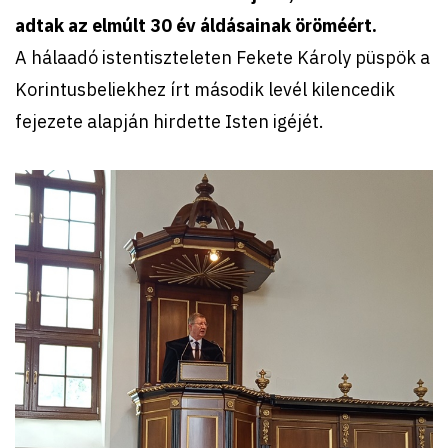
adtak az elmúlt 30 év áldásainak öröméért.
A hálaadó istentiszteleten Fekete Károly püspök a
Korintusbeliekhez írt második levél kilencedik
fejezete alapján hirdette Isten igéjét.