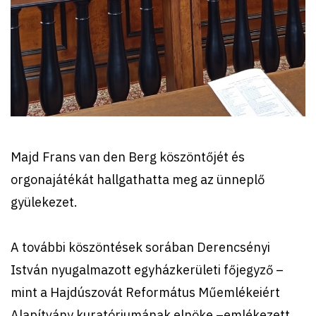
Majd Frans van den Berg köszöntőjét és
orgonajátékát hallgathatta meg az ünneplő
gyülekezet.
A további köszöntések sorában Derencsényi
István nyugalmazott egyházkerületi főjegyző –
mint a Hajdúszovát Református Műemlékeiért
Alapítvány kuratóriumának elnöke –emlékezett