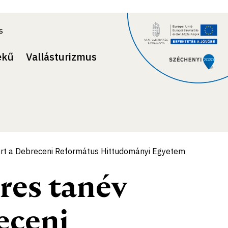
s
ekű
Vallásturizmus
 ért a Debreceni Református Hittudományi Egyetem
eres tanév
eceni