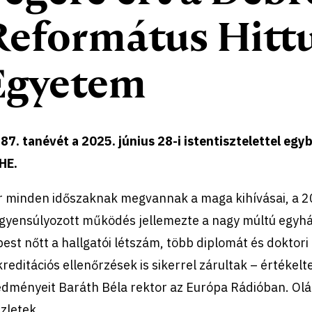
Református Hit
Egyetem
87. tanévét a 2025. június 28-i istentisztelettel egy
HE.
r minden időszaknak megvannak a maga kihívásai, a 
egyensúlyozott működés jellemezte a nagy múltú egyhá
est nőtt a hallgatói létszám, több diplomát és doktori 
reditációs ellenőrzések is sikerrel zárultak – értékel
dményeit Baráth Béla rektor az Európa Rádióban. Oláh
zletek.