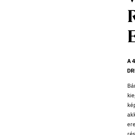
A 4
DR
Bá
ki
kép
akk
ere
rés