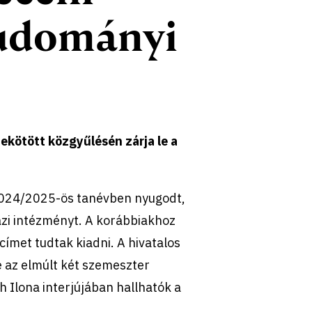
tudományi
bekötött közgyűlésén zárja le a
2024/2025-ös tanévben nyugodt,
zi intézményt. A korábbiakhoz
címet tudtak kiadni. A hivatalos
te az elmúlt két szemeszter
 Ilona interjújában hallhatók a