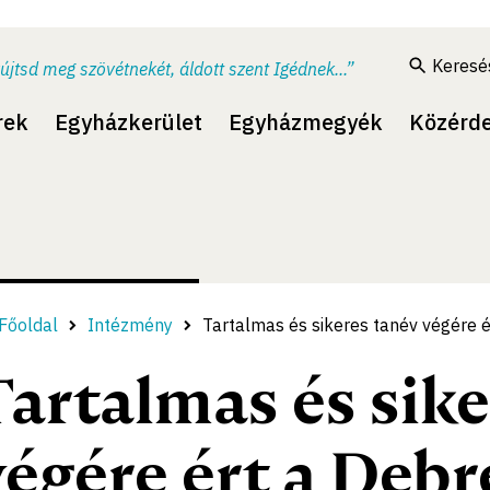
Keresé
újtsd meg szövétnekét, áldott szent Igédnek...”
rek
Egyházkerület
Egyházmegyék
Közérd
Főoldal
Intézmény
Tartalmas és sikeres tanév végére
Tartalmas és sik
végére ért a Debr