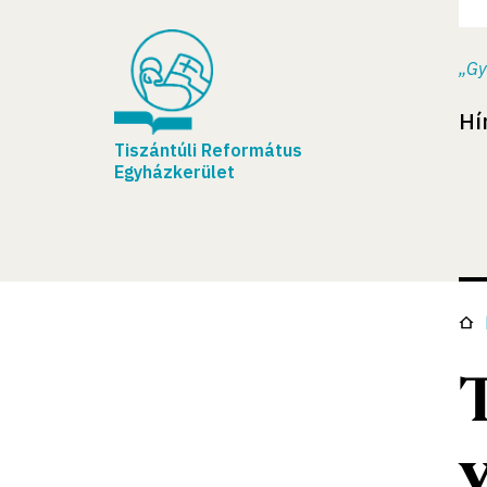
„Gy
Hí
Tiszántúli Református
Egyházkerület