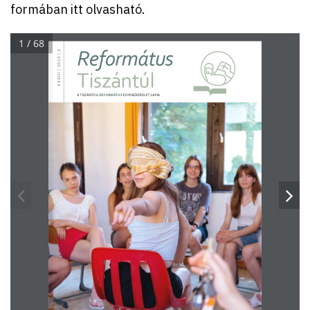
formában itt olvasható.
1 / 68
Református
XXXIII | 2025 | 2
Tiszántúl
REFORMÁTUS
A TISZÁNTÚLI 
 EGYHÁZKERÜLET LAPJA