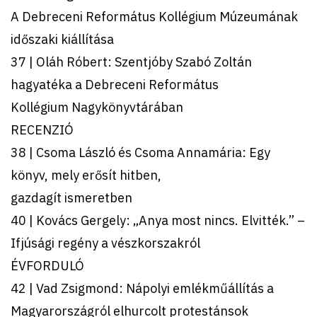
A Debreceni Református Kollégium Múzeumának
időszaki kiállítása
37 | Oláh Róbert: Szentjóby Szabó Zoltán
hagyatéka a Debreceni Református
Kollégium Nagykönyvtárában
RECENZIÓ
38 | Csoma László és Csoma Annamária: Egy
könyv, mely erősít hitben,
gazdagít ismeretben
40 | Kovács Gergely: „Anya most nincs. Elvitték.” –
Ifjúsági regény a vészkorszakról
ÉVFORDULÓ
42 | Vad Zsigmond: Nápolyi emlékműállítás a
Magyarországról elhurcolt protestánsok