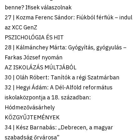
benne? Ifisek válaszolnak
27 | Kozma Ferenc Sándor: Fiúkból férfiúk – indul
az XCC GenZ
PSZICHOLÓGIA ÉS HIT
28 | Kálmánchey Márta: Gyógyítás, gyógyulás –
Farkas József nyomán
AZ ISKOLÁZÁS MÚLTJÁBÓL
30 | Oláh Róbert: Tanítók a régi Szatmárban
32 | Hegyi Ádám: A Dél-Alföld református
iskolaközpontja a 18. században:
Hódmezővásárhely
KÖZGYŰJTEMÉNYEK
34 | Kész Barnabás: „Debrecen, a magyar
szabadság őrvárosa”