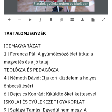
Fiatalok gyülekezetben és iskolában
TARTALOMJEGYZÉK
IGEMAGYARÁZAT
1 | Ferenczi Pál: A gyümölcsöző élet titka: a
magvetés és a jó talaj
TEOLÓGIA ÉS PEDAGÓGIA
4 | Németh Dávid: Ifjúkori küzdelem a helyes
önbecsülésért
6 | Dejcsics Konrád: Kiküldte őket kettesével
ISKOLAI ÉS GYÜLEKEZETI GYAKORLAT
9 | Szilágyi Tamás: Egyedül nem megy. A