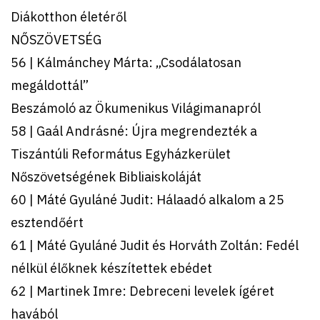
Diákotthon életéről
NŐSZÖVETSÉG
56 | Kálmánchey Márta: „Csodálatosan
megáldottál”
Beszámoló az Ökumenikus Világimanapról
58 | Gaál Andrásné: Újra megrendezték a
Tiszántúli Református Egyházkerület
Nőszövetségének Bibliaiskoláját
60 | Máté Gyuláné Judit: Hálaadó alkalom a 25
esztendőért
61 | Máté Gyuláné Judit és Horváth Zoltán: Fedél
nélkül élőknek készítettek ebédet
62 | Martinek Imre: Debreceni levelek ígéret
havából