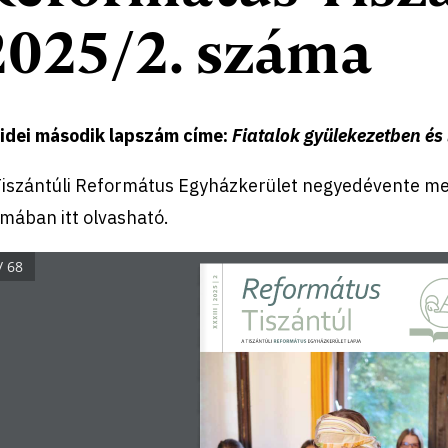
2025/2. száma
 idei második lapszám címe:
Fiatalok gyülekezetben és
Tiszántúli Református Egyházkerület negyedévente me
mában itt olvasható.
/ 68
Református
XXXIII | 2025 | 2
Tiszántúl
REFORMÁTUS
A TISZÁNTÚLI 
 EGYHÁZKERÜLET LAPJA