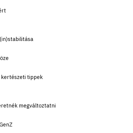
ért
in)stabilitása
köze
 kertészeti tippek
eretnék megváltoztatni
 GenZ