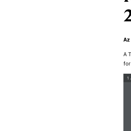
Az
A 
for
1 