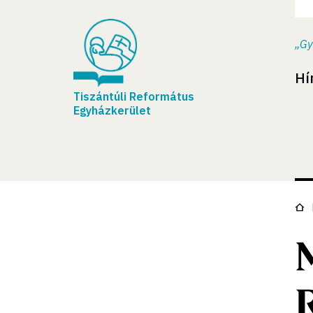
„Gy
Hí
Tiszántúli Református
Egyházkerület