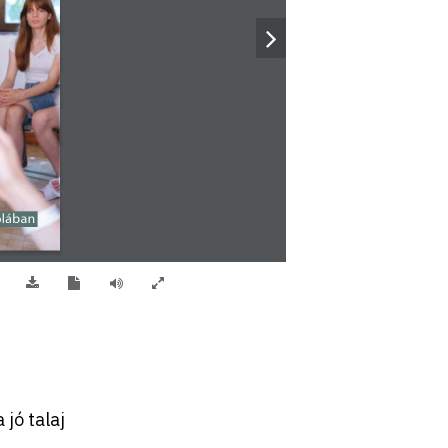
olában
 jó talaj