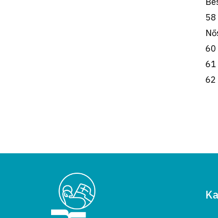
Be
58
Nős
60 
61 
62 
Ka