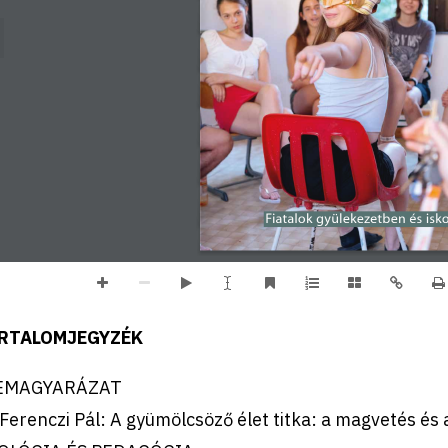
Fiatalok gyülekezetben és isk
RTALOMJEGYZÉK
EMAGYARÁZAT
 Ferenczi Pál: A gyümölcsöző élet titka: a magvetés és a