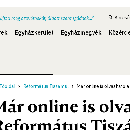
Keresé
újtsd meg szövétnekét, áldott szent Igédnek...”
rek
Egyházkerület
Egyházmegyék
Közérd
Főoldal
Református Tiszántúl
Már online is olvasható 
Már online is olv
Református Tisz