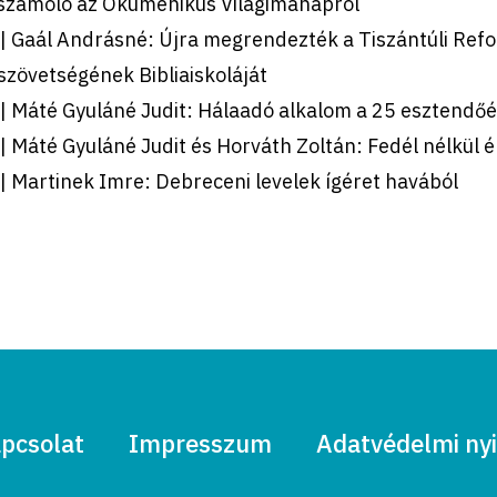
számoló az Ökumenikus Világimanapról
 | Gaál Andrásné: Újra megrendezték a Tiszántúli Ref
zövetségének Bibliaiskoláját
| Máté Gyuláné Judit: Hálaadó alkalom a 25 esztendőé
| Máté Gyuláné Judit és Horváth Zoltán: Fedél nélkül 
| Martinek Imre: Debreceni levelek ígéret havából
pcsolat
Impresszum
Adatvédelmi nyi