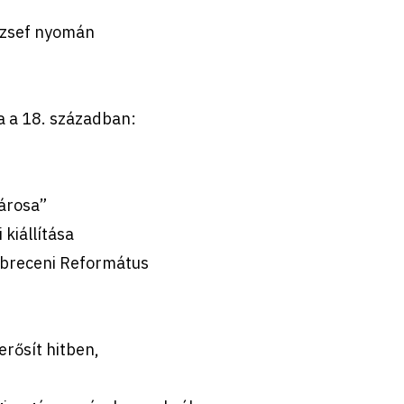
ózsef nyomán
a a 18. században:
árosa”
kiállítása
ebreceni Református
rősít hitben,