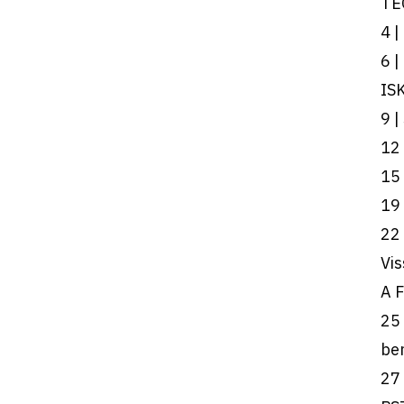
TE
4 |
6 |
IS
9 |
12 
15 
19 
22 
Vis
A 
25 
ben
27 