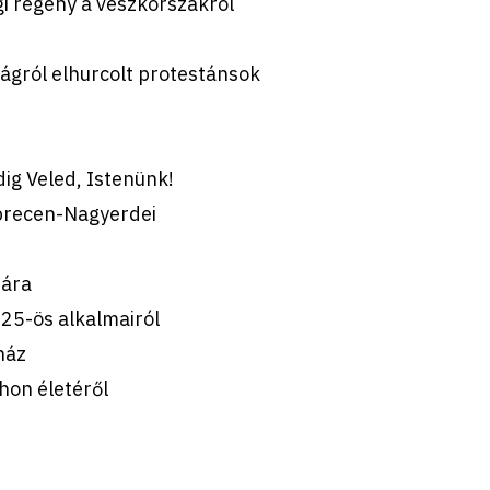
ági regény a vészkorszakról
ágról elhurcolt protestánsok
ig Veled, Istenünk!
brecen-Nagyerdei
jára
25-ös alkalmairól
ház
hon életéről