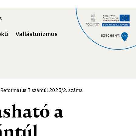
s
ekű
Vallásturizmus
a Református Tiszántúl 2025/2. száma
asható a
ántúl