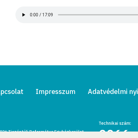
pcsolat
Impresszum
Adatvédelmi nyi
Technikai szám:
0066
026 Tiszántúli Református Egyházkerület.
den jog fenntartva