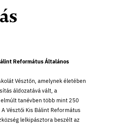
ás
Bálint Református Általános
skolát Vésztőn, amelynek életében
sítás áldozatává vált, a
z elmúlt tanévben több mint 250
. A Vésztői Kis Bálint Református
zközség lelkipásztora beszélt az