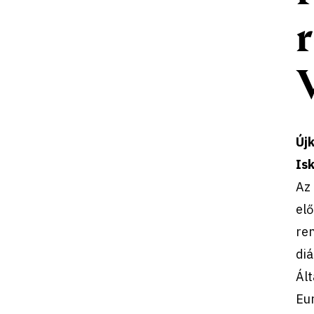
Újk
Isk
Az 
elő
ren
diá
Ált
Eur