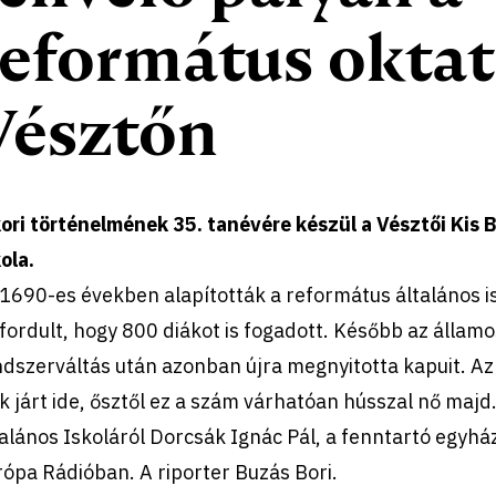
református oktat
Vésztőn
ori történelmének 35. tanévére készül a Vésztői Kis 
ola.
1690-es években alapították a református általános i
fordult, hogy 800 diákot is fogadott. Később az államo
dszerváltás után azonban újra megnyitotta kapuit. A
k járt ide, ősztől ez a szám várhatóan hússzal nő majd
alános Iskoláról Dorcsák Ignác Pál, a fenntartó egyhá
ópa Rádióban. A riporter Buzás Bori.