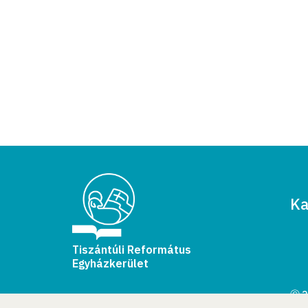
Ka
Tiszántúli Református
Egyházkerület
Ⓒ 2
Min