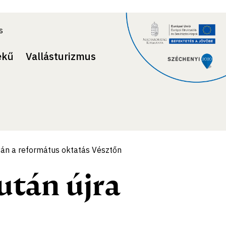
s
ekű
Vallásturizmus
lyán a református oktatás Vésztőn
után újra