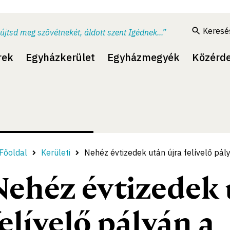
Keresé
újtsd meg szövétnekét, áldott szent Igédnek...”
rek
Egyházkerület
Egyházmegyék
Közérd
Főoldal
Kerületi
Nehéz évtizedek után újra felívelő pá
Nehéz évtizedek 
felívelő pályán a