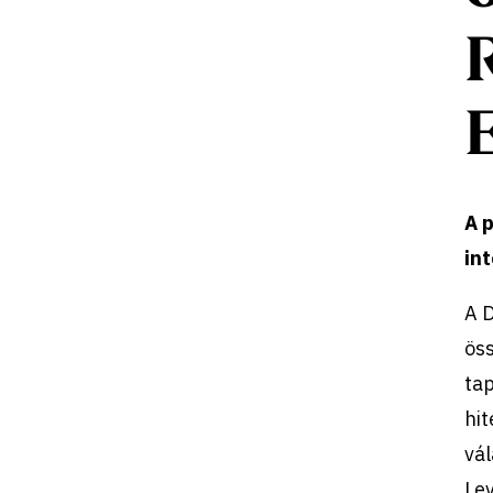
A p
in
A 
öss
tap
hit
vál
Lev