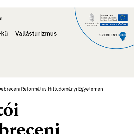
s
ekű
Vallásturizmus
a Debreceni Református Hittudományi Egyetemen
tói
breceni