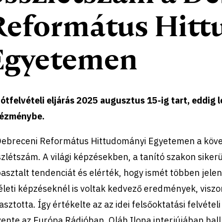
Református Hit
Egyetemen
ótfelvételi eljárás 2025 augusztus 15-ig tart, eddig 
tézménybe.
Debreceni Református Hittudományi Egyetemen a követ
zlétszám. A világi képzésekben, a tanító szakon siker
asztalt tendenciát és elérték, hogy ismét többen jelen
életi képzéseknél is voltak kedvező eredmények, viszon
asztotta. Így értékelte az az idei felsőoktatási felvételi
ente az Európa Rádióban. Oláh Ilona interjújában hall