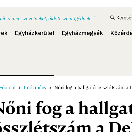
Keresé
újtsd meg szövétnekét, áldott szent Igédnek...”
rek
Egyházkerület
Egyházmegyék
Közérd
Főoldal
Intézmény
Nőni fog a hallgatói összlétszám 
Nőni fog a hallga
összlétszám a De