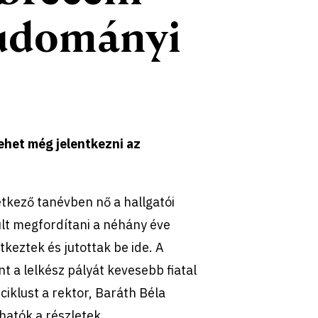
tudományi
lehet még jelentkezni az
kező tanévben nő a hallgatói
ült megfordítani a néhány éve
tkeztek és jutottak be ide. A
t a lelkész pályát kevesebb fiatal
 ciklust a rektor, Baráth Béla
hatók a részletek.