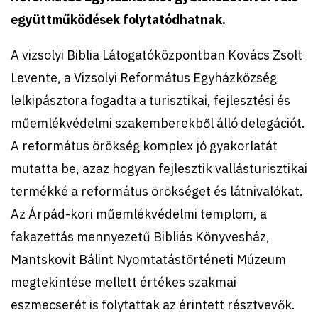
együttműködések folytatódhatnak.
A vizsolyi Biblia Látogatóközpontban Kovács Zsolt
Levente, a Vizsolyi Református Egyházközség
lelkipásztora fogadta a turisztikai, fejlesztési és
műemlékvédelmi szakemberekből álló delegációt.
A református örökség komplex jó gyakorlatát
mutatta be, azaz hogyan fejlesztik vallásturisztikai
termékké a református örökséget és látnivalókat.
Az Árpád-kori műemlékvédelmi templom, a
fakazettás mennyezetű Bibliás Könyvesház,
Mantskovit Bálint Nyomtatástörténeti Múzeum
megtekintése mellett értékes szakmai
eszmecserét is folytattak az érintett résztvevők.