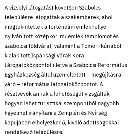
A vizsolyi látogatást követően Szabolcs
településre látogattak a szakemberek, ahol
megtekintették a történelmi emlékhellyé
nyilvánított középkori műemlék templomot és
szabolcsi földvárat, valamint a Tomori-kúriából
kialakított Ispánsági Várak Kora
Látogatóközpontot illetve a Szabolcsi Református
Egyházközség által üzemeltetett – megújításra
váró – református látogatóközpontot. A
résztvevők annak a lehetőségét vizsgálták,
hogyan lehet turisztikai szempontból nagyobb
figyelmet irányítani a Zemplén és Nyírség
kapujában elhelyezkedő, kiváló adottságokkal
rendelkező településre.