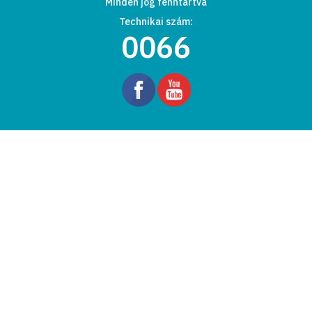
Minden jog fenntartva
Technikai szám:
0066