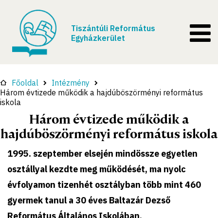
Tiszántúli Református
Egyházkerület
Főoldal
Intézmény
Három évtizede működik a hajdúböszörményi református
iskola
Három évtizede működik a
hajdúböszörményi református iskola
1995. szeptember elsején mindössze egyetlen
osztállyal kezdte meg működését, ma nyolc
évfolyamon tizenhét osztályban több mint 460
gyermek tanul a 30 éves Baltazár Dezső
Református Általános Iskolában.