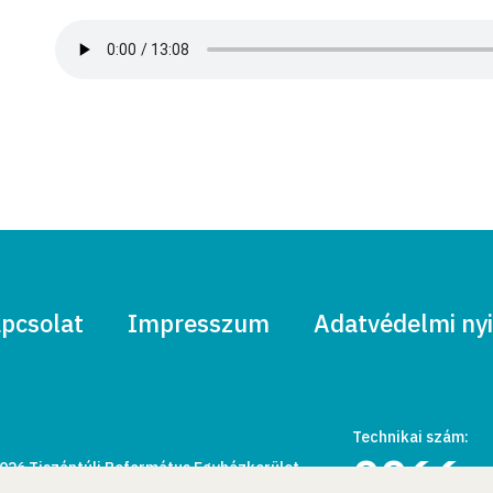
pcsolat
Impresszum
Adatvédelmi nyi
Technikai szám:
0066
026 Tiszántúli Református Egyházkerület.
den jog fenntartva