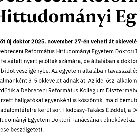
Hittudományi E
öt új doktor 2025. november 27-én veheti át oklevelé
Debreceni Református Hittudományi Egyetem Doktori I
 felvételt nyert jelöltek számára, de általában a dokt
b időt vesz igénybe. Az egyetem általában tavasszal é
almanként 3-5 oklevelet adnak át. Az idei őszi alkalom 
zdődik a Debreceni Református Kollégium Dísztermében
rzett hallgatókat egyenként is köszöntik, majd bemut
gadalomtételre kerül sor. Hodossy-Takács Előddel, a 
ttudományi Egyetem Doktori Tanácsának elnökével az E
ese beszélgetett.