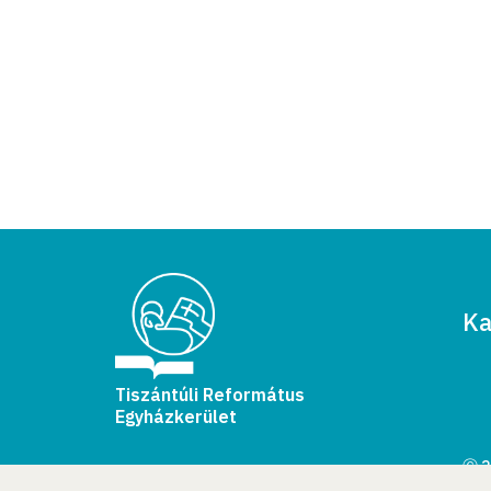
Ka
Tiszántúli Református
Egyházkerület
Ⓒ 2
Min