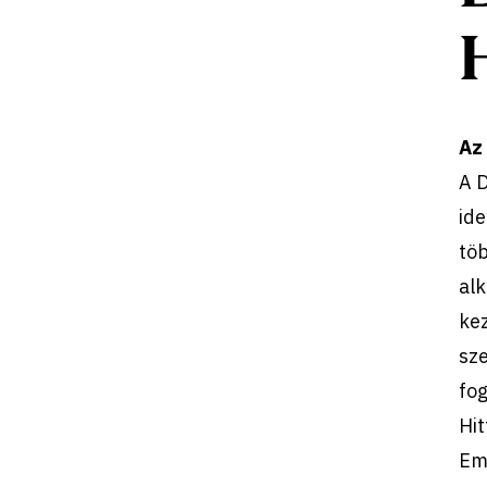
Az 
A 
ide
töb
alk
ke
sze
fo
Hi
Em