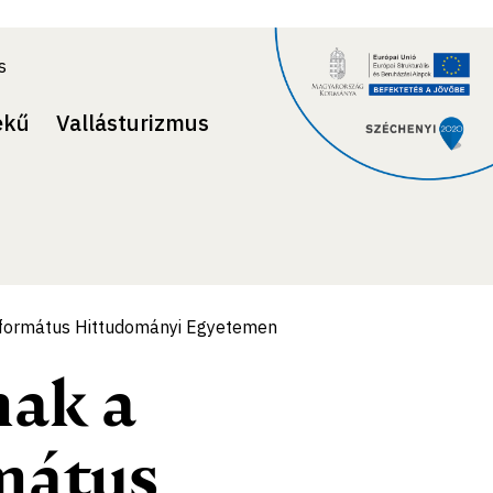
s
ekű
Vallásturizmus
eformátus Hittudományi Egyetemen
nak a
mátus