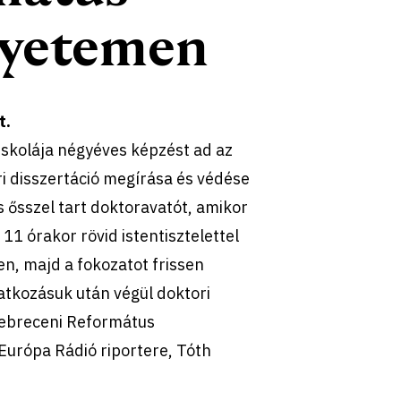
gyetemen
t.
skolája négyéves képzést ad az
ori disszertáció megírása és védése
s ősszel tart doktoravatót, amikor
11 órakor rövid istentisztelettel
, majd a fokozatot frissen
atkozásuk után végül doktori
Debreceni Református
urópa Rádió riportere, Tóth