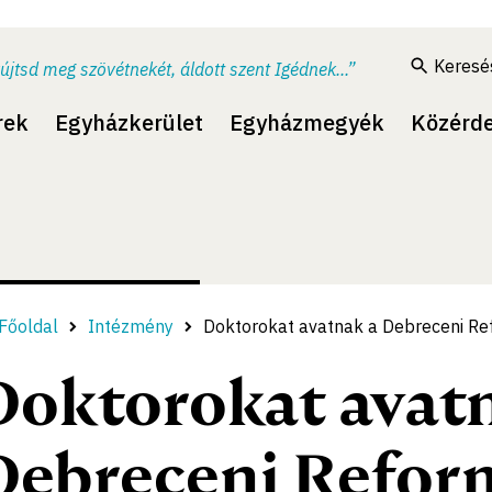
Keresé
újtsd meg szövétnekét, áldott szent Igédnek...”
rek
Egyházkerület
Egyházmegyék
Közérd
Főoldal
Intézmény
Doktorokat avatnak a Debreceni R
Doktorokat avat
Debreceni Refor