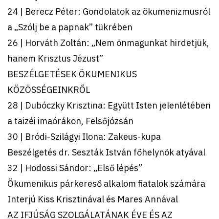
24 | Berecz Péter: Gondolatok az ökumenizmusról
a „Szólj be a papnak” tükrében
26 | Horváth Zoltán: „Nem önmagunkat hirdetjük,
hanem Krisztus Jézust”
BESZÉLGETÉSEK ÖKUMENIKUS
KÖZÖSSÉGEINKRŐL
28 | Dubóczky Krisztina: Együtt Isten jelenlétében
a taizéi imaórákon, Felsőjózsán
30 | Bródi-Szilágyi Ilona: Zakeus-kupa
Beszélgetés dr. Seszták István főhelynök atyával
32 | Hodossi Sándor: „Első lépés”
Ökumenikus párkereső alkalom fiatalok számára
Interjú Kiss Krisztinával és Mares Annával
AZ IFJÚSÁG SZOLGÁLATÁNAK ÉVE ÉS AZ