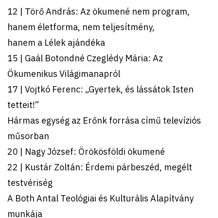
12 | Törő András: Az ökumené nem program,
hanem életforma, nem teljesítmény,
hanem a Lélek ajándéka
15 | Gaál Botondné Czeglédy Mária: Az
Ökumenikus Világimanapról
17 | Vojtkó Ferenc: „Gyertek, és lássátok Isten
tetteit!”
Hármas egység az Erőnk forrása című televíziós
műsorban
20 | Nagy József: Örökösföldi ökumené
22 | Kustár Zoltán: Érdemi párbeszéd, megélt
testvériség
A Both Antal Teológiai és Kulturális Alapítvány
munkája