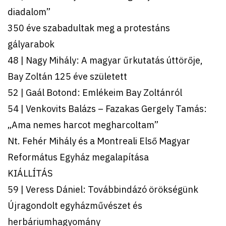
diadalom”
350 éve szabadultak meg a protestáns
gályarabok
48 | Nagy Mihály: A magyar űrkutatás úttörője,
Bay Zoltán 125 éve született
52 | Gaál Botond: Emlékeim Bay Zoltánról
54 | Venkovits Balázs – Fazakas Gergely Tamás:
„Ama nemes harcot megharcoltam”
Nt. Fehér Mihály és a Montreali Első Magyar
Református Egyház megalapítása
KIÁLLÍTÁS
59 | Veress Dániel: Továbbindázó örökségünk
Újragondolt egyházművészet és
herbáriumhagyomány