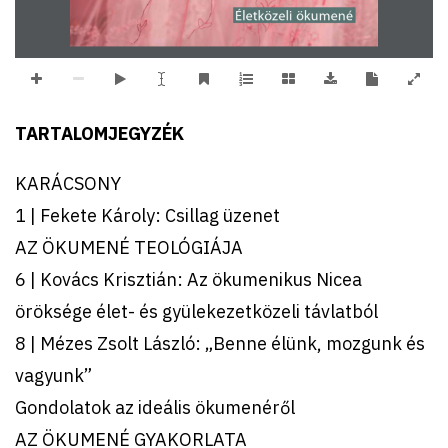
Életközeli ökumené
TARTALOMJEGYZÉK
KARÁCSONY
1 | Fekete Károly: Csillag üzenet
AZ ÖKUMENÉ TEOLÓGIÁJA
6 | Kovács Krisztián: Az ökumenikus Nicea
öröksége élet- és gyülekezetközeli távlatból
8 | Mézes Zsolt László: „Benne élünk, mozgunk és
vagyunk”
Gondolatok az ideális ökumenéről
AZ ÖKUMENÉ GYAKORLATA