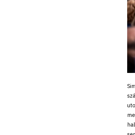
Si
szá
uto
meg
hal
sem