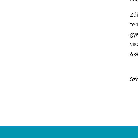
Zár
te
gya
vis
őke
Sz