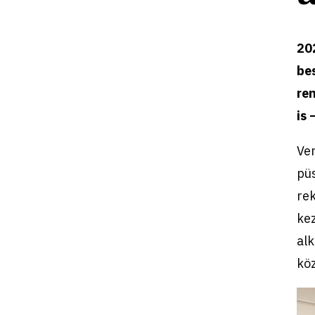
202
bes
re
is 
Ven
püs
rek
ke
alk
kö