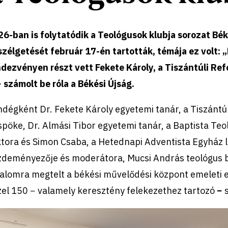
6-ban is folytatódik a Teológusok klubja sorozat Bék
zélgetését február 17-én tartották, témája ez volt: „
ndezvényen részt vett Fekete Károly, a Tiszántúli R
− számolt be róla a Békési Újság.
dégként Dr. Fekete Károly egyetemi tanár, a Tiszánt
pöke, Dr. Almási Tibor egyetemi tanár, a Baptista Te
tora és Simon Csaba, a Hetednapi Adventista Egyház l
zdeményezője és moderátora, Mucsi András teológus b
alomra megtelt a békési művelődési központ emeleti e
zel 150 − valamely keresztény felekezethez tartozó
−
s