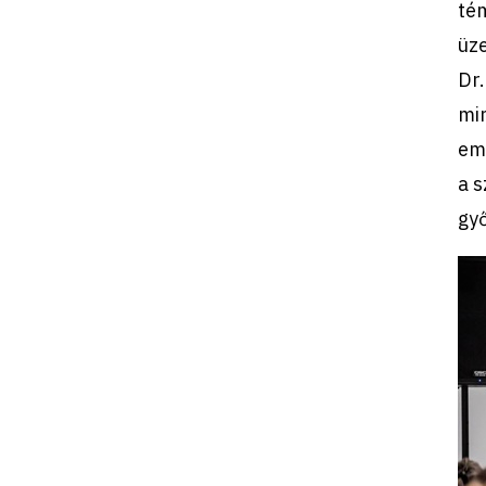
tém
üz
Dr.
min
emb
a s
gy