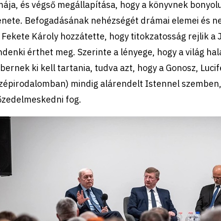
ája, és végső megállapítása, hogy a könyvnek bonyolu
enete. Befogadásának nehézségét drámai elemei és ne
 Fekete Károly hozzátette, hogy titokzatosság rejlik 
denki érthet meg. Szerinte a lényege, hogy a világ hal
ernek ki kell tartania, tudva azt, hogy a Gonosz, Luci
zépirodalomban) mindig alárendelt Istennel szemben, 
őzedelmeskedni fog.