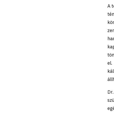
A t
tén
kö
zen
han
kap
tön
el.
kál
áll
Dr.
szü
egé