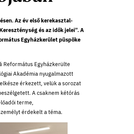
ésen. Az év első kerekasztal-
Kereszténység és az idők jelei”. A
eformátus Egyházkerület püspöke
úli Református Egyházkerülte
ológiai Akadémia nyugalmazott
elkésze érkezett, velük a sorozat
eszélgetett. A csaknem kétórás
lőadói terme,
zemélyt érdekelt a téma.