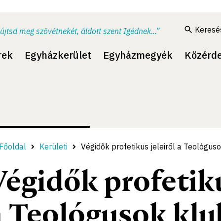
Keresé
újtsd meg szövétnekét, áldott szent Igédnek...”
rek
Egyházkerület
Egyházmegyék
Közérd
Főoldal
Kerületi
Végidők profetikus jeleiről a Teológus
Végidők profetiku
a Teológusok kl