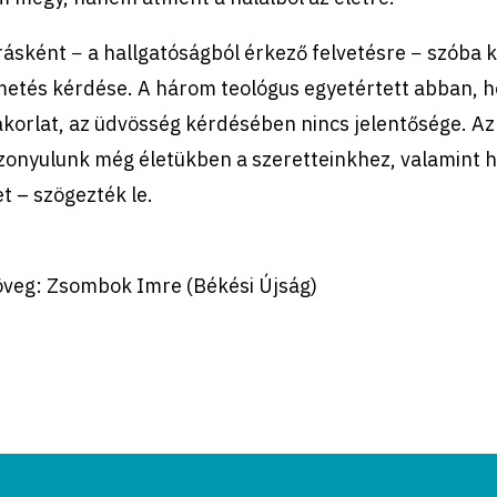
ásként − a hallgatóságból érkező felvetésre − szóba 
metés kérdése. A három teológus egyetértett abban, h
korlat, az üdvösség kérdésében nincs jelentősége. Az
zonyulunk még életükben a szeretteinkhez, valamint h
t – szögezték le.
öveg: Zsombok Imre (Békési Újság)