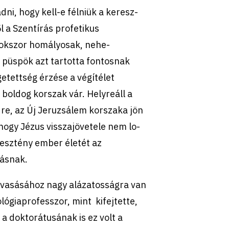
ni, hogy kell-e félniük a keresz-
 a Szentírás profetikus
sokszor homályosak, nehe-
 püspök azt tartotta fontosnak
etettség érzése a végítélet
 boldog korszak vár. Helyreáll a
ldre, az Új Jeruzsálem korszaka jön
 hogy Jézus visszajövetele nem lo-
resztény ember életét az
zásnak.
 olvasásához nagy alázatosságra van
lógiaprofesszor, mint kifejtette,
a doktorátusának is ez volt a