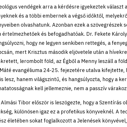
eológus vendégek arra a kérdésre igyekeztek választ ad
yeknek és a többi embernek a végső időktől, melyekről
nyveiben olvashatunk. Azonban ezek a szövegrészek 
 értelmezhetőek és befogadhatóak. Dr. Fekete Károly
gsúlyozni, hogy ne legyen senkiben rettegés, a fenyeg
csán, mert Krisztus második eljövetele után a hívekre
kretett, lerombolt föld, az Égből a Menny leszáll a fö
 Máté evangéliuma 24-25. fejezetére utalva kifejtette,
is lesz, hanem világszintű, és hangsúlyozta, hogy a ke
hatatosságnak kell jellemeznie, nem a passzív várako
 Almási Tibor először is leszögezte, hogy a Szentírás
kség, különösen igaz ez a profetikus könyveknél. A teo
sz életében sokat foglalkozott a Jelenések könyvével, 