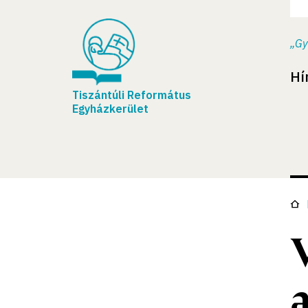
„Gy
Hí
Tiszántúli Református
Egyházkerület