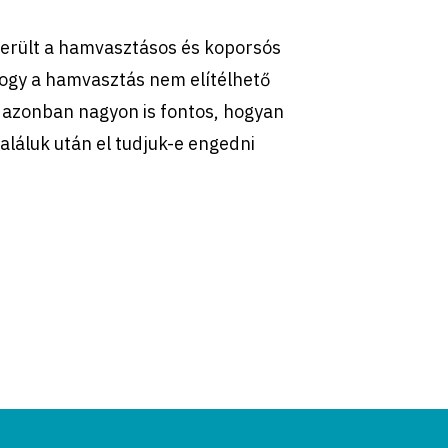
került a hamvasztásos és koporsós
ogy a hamvasztás nem elítélhető
 azonban nagyon is fontos, hogyan
aláluk után el tudjuk-e engedni