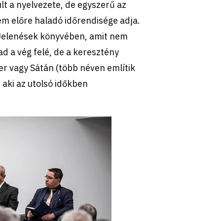
lt a nyelvezete, de egyszerű az
m előre haladó időrendisége adja.
a Jelenések könyvében, amit nem
ad a vég felé, de a keresztény
fer vagy Sátán (több néven említik
aki az utolsó időkben