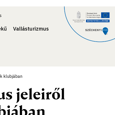
s
ekű
Vallásturizmus
ok klubjában
s jeleiről
ubjában