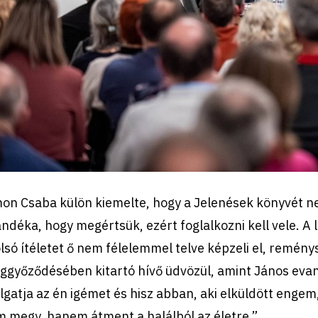
mon Csaba külön kiemelte, hogy a Jelenések könyvét 
ndéka, hogy megértsük, ezért foglalkozni kell vele. A 
lsó ítéletet ő nem félelemmel telve képzeli el, remény
győződésében kitartó hívő üdvözül, amint János evang
lgatja az én igémet és hisz abban, aki elküldött engem,
 megy, hanem átment a halálból az életre.”