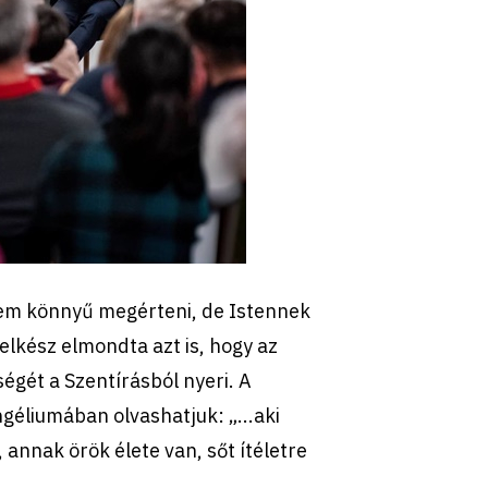
nem könnyű megérteni, de Istennek
lelkész elmondta azt is, hogy az
ségét a Szentírásból nyeri. A
éliumában olvashatjuk: „...aki
 annak örök élete van, sőt ítéletre