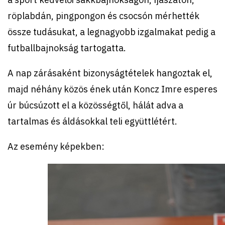
röplabdán, pingpongon és csocsón mérhették
össze tudásukat, a legnagyobb izgalmakat pedig a
futballbajnokság tartogatta.
A nap zárásaként bizonyságtételek hangoztak el,
majd néhány közös ének után Koncz Imre esperes
úr búcsúzott el a közösségtől, hálát adva a
tartalmas és áldásokkal teli együttlétért.
Az esemény képekben: