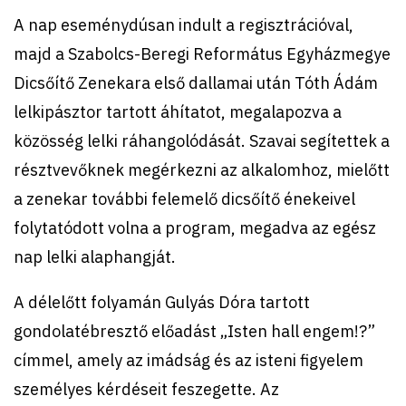
A nap eseménydúsan indult a regisztrációval,
majd a Szabolcs-Beregi Református Egyházmegye
Dicsőítő Zenekara első dallamai után Tóth Ádám
lelkipásztor tartott áhítatot, megalapozva a
közösség lelki ráhangolódását. Szavai segítettek a
résztvevőknek megérkezni az alkalomhoz, mielőtt
a zenekar további felemelő dicsőítő énekeivel
folytatódott volna a program, megadva az egész
nap lelki alaphangját.
A délelőtt folyamán Gulyás Dóra tartott
gondolatébresztő előadást „Isten hall engem!?”
címmel, amely az imádság és az isteni figyelem
személyes kérdéseit feszegette. Az