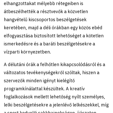
elhangzottakat mélyebb rétegeiben is
átbeszélhették a résztvevők a közvetlen
hangvételű kiscsoportos beszélgetések
keretében, majd a déli órákban egy közös ebéd
elfogyasztása biztosított lehetőséget a kötetlen
ismerkedésre és a baráti beszélgetésekre a
vízparti környezetben.
A délutáni órák a felhőtlen kikapcsolódásról és a
változatos tevékenységekről szóltak, hiszen a
szervezők minden igényt kielégítő
programkínálattal készültek. A kreatív
foglalkozások mellett lehetőség nyílt személyes,
lelki beszélgetésekre a jelenlévő lelkészekkel, míg
a sport kedvelői sakkbajnokságon, íjászaton,