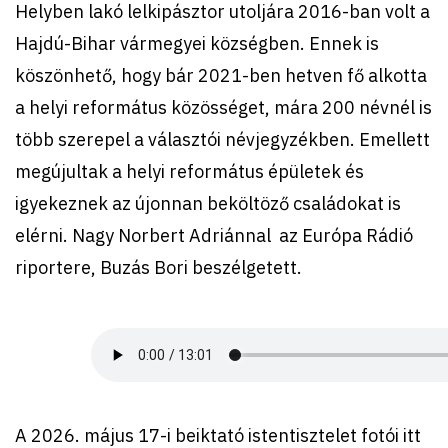
Helyben lakó lelkipásztor utoljára 2016-ban volt a
Hajdú-Bihar vármegyei községben. Ennek is
köszönhető, hogy bár 2021-ben hetven fő alkotta
a helyi református közösséget, mára 200 névnél is
több szerepel a választói névjegyzékben. Emellett
megújultak a helyi református épületek és
igyekeznek az újonnan beköltöző családokat is
elérni. Nagy Norbert Adriánnal az Európa Rádió
riportere, Buzás Bori beszélgetett.
A 2026. május 17-i beiktató istentisztelet fotói itt