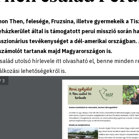
on Then, felesége, Fruzsina, illetve gyermekeik a Ti
házkerület által is támogatott perui misszió során h
szionárius tevékenységet a dél-amerikai országban. 
számolót tartanak majd Magyarországon is.
salád utolsó hírlevele itt olvasható el, benne minden r
álkozási lehetőségekről is.
/ 3
Perui szolgálat
A Then család 20. 
hírlevele
Kedves barátaink és rokonaink, kedves támogatóink!
Ha Isten is úgy akarja, már két hét múlva visszatérünk Németországba. Ezzel vég
számunkra a perui missziós szolgálatunk hat éve (további részletek a 2026. febru
hírlevélben). Szolgálatunk azonban az utolsó pillanatig izgalmas maradt. A köv
zámoló bepillantást nyújt az elmúlt hónapokba.
Utazás az awajúnokhoz
Január végén Simon és Lukas (egy svájci aszta
egy távoli törzsi területre repült Peru északi rés
vidékre sem közút, sem folyami összeköttetés 
Simon két héten át tanított egy 15 fős awajún l