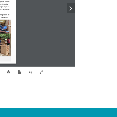
gram.  Mivel a 
 nyelvtudás-
wajún nyelvre. 
t a képzésen. 
 hogy ezek az 
i házakat, a 
poriquishiben
henkoreniben