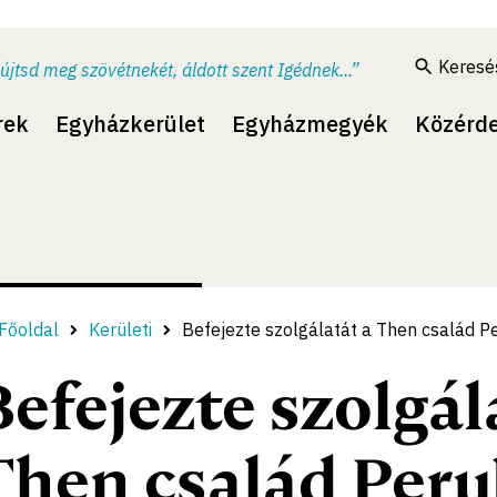
Keresé
újtsd meg szövétnekét, áldott szent Igédnek...”
rek
Egyházkerület
Egyházmegyék
Közérd
Főoldal
Kerületi
Befejezte szolgálatát a Then család P
Befejezte szolgál
Then család Per