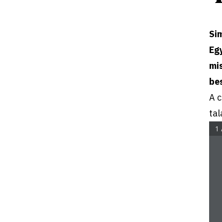
Sim
Egy
mis
be
A c
tal
1 