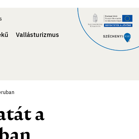
s
ekű
Vallásturizmus
eruban
atát a
uban