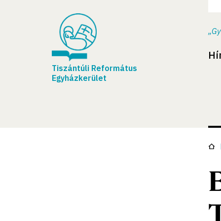
„Gy
Hí
Tiszántúli Református
Egyházkerület