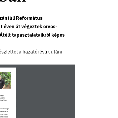
szántúli Református
at éven át végeztek orvos-
Átélt tapasztalataikról képes
észlettel a hazatérésük utáni
et ér 
ári 19. 
etkező bes-
los kolléga) 
zén. Erre a 
nem vezet. 
elkészi cso-