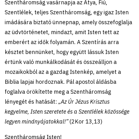
Szentháromság vasárnapja az Atya, Fiú,
Szentlélek, teljes Szentháromság, egy igaz Isten
imádására biztató ünnepnap, amely összefoglalja
az üdvtörténetet, mindazt, amit Isten tett az
emberért az idők folyamán. A Szentírás arra
késztet bennünket, hogy együtt lássuk Isten
értünk való munkálkodását és összeálljon a
mozaikokból az a gazdag Istenkép, amelyet a
Biblia lapjai hordoznak. Pál apostol áldásba
foglalva örökítette meg a Szentháromság
lényegét és hatását:
„Az Úr Jézus Krisztus
kegyelme, Isten szeretete és a Szentlélek közössége
legyen mindnyájatokkal!”
(2Kor 13,13)
Szentháromság Isten!